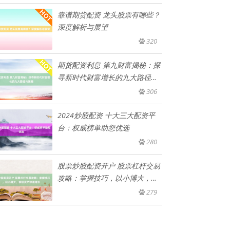
靠谱期货配资 龙头股票有哪些？
深度解析与展望
320
期货配资利息 第九财富揭秘：探
寻新时代财富增长的九大路径与
策
306
2024炒股配资 十大三大配资平
台：权威榜单助您优选
280
股票炒股配资开户 股票杠杆交易
攻略：掌握技巧，以小博大，实
现
279