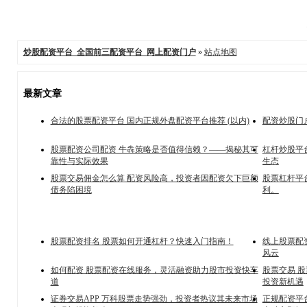
炒股配资平台_全国前三配资平台_网上配资门户
»
站点地图
最新文章
合法的股票配资平台 国内正规外盘配资平台推荐 (以内)
配资炒股门
股票配资公司配资 牛犇策略是否值得信赖？——揭秘其可
杠杆炒股平
靠性与实际效果
生态
股票交易佣金怎么算 配资风险高，投资者因配资欠下巨额
股票杠杆平
债务陷困境
利。
股票配资排名 股票如何开通杠杆？快速入门指南！
线上股票配
风云
如何配资 股票配资在线服务，灵活融资助力股市投资快车
股票交易 
道
投资新机遇
证券交易APP 万科股票走势强劲，投资者热议其未来市场
正规配资平