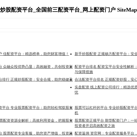
炒股配资平台_全国前三配资平台_网上配资门户 SiteMap
户 佳配资平台：精选榜单，助您财富增值！
新手炒股配资 正规杨方配资平台：安
台 众融众投优势凸显：高效融资，共创投资新
配资平台排名 配资宝平台安全性解析
与保障措施
台排行 正规炒股配资：安全合规，助您稳健盈
合法配资平台排名 正规配资炒股，安
实盘配资 线上配资公司排行：精选优
忧
资平台 专业股票配资平台：助您轻松驾驭股市
股票可以杠杆的平台 专业炒股配资平
机
股票配资资源全解析：高效利用资金，把握股市
股票配资正规平台 期货配资门户：一
投资者开启高效配资之旅
台 股票配资专业客服，助您资产增值，投资路
配资返佣 资官网：专业配资服务平台