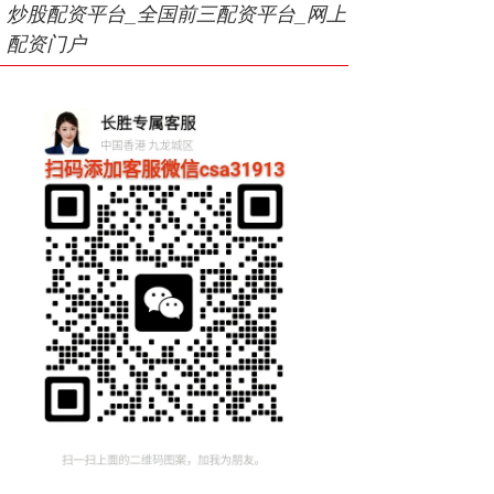
炒股配资平台_全国前三配资平台_网上
配资门户