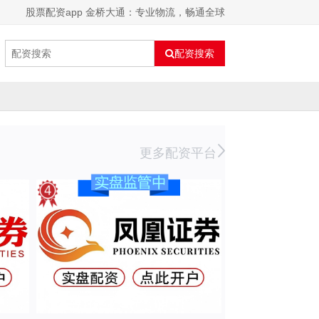
股票配资app 金桥大通：专业物流，畅通全球
配资搜索
更多配资平台