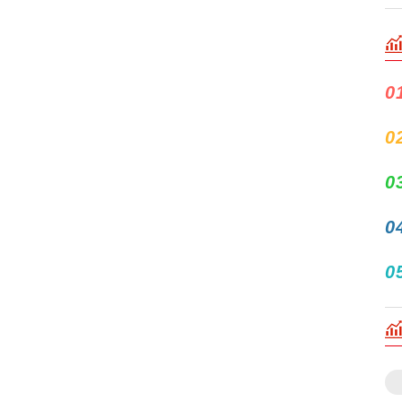
0
0
0
0
0