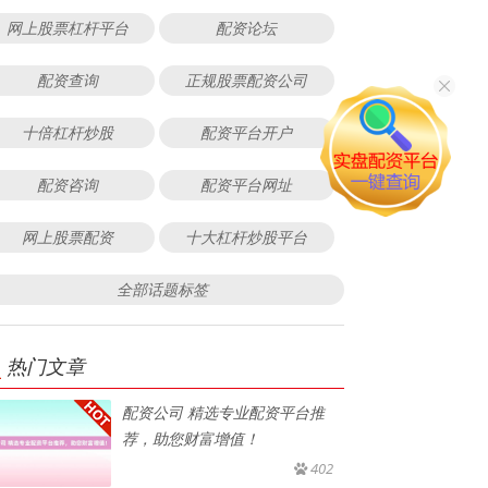
网上股票杠杆平台
配资论坛
配资查询
正规股票配资公司
十倍杠杆炒股
配资平台开户
配资咨询
配资平台网址
网上股票配资
十大杠杆炒股平台
全部话题标签
热门文章
配资公司 精选专业配资平台推
荐，助您财富增值！
402