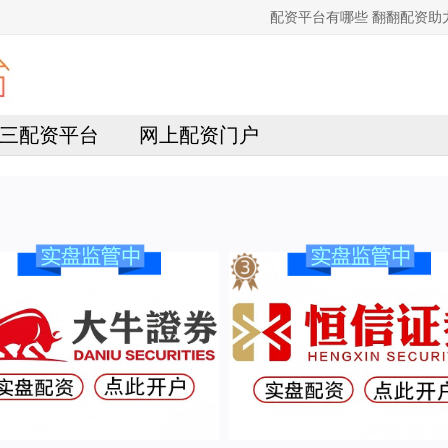
配资平台有哪些 翻翻配资
三配资平台
网上配资门户