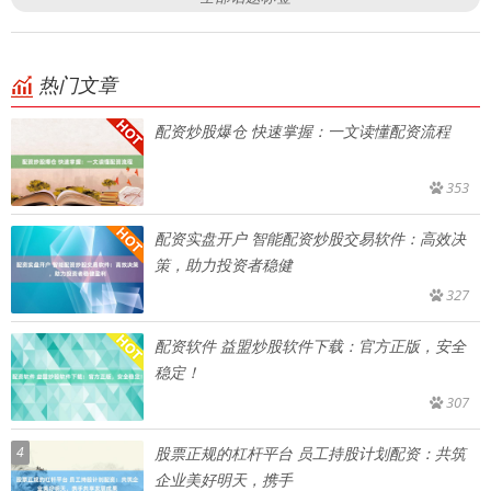
热门文章
配资炒股爆仓 快速掌握：一文读懂配资流程
353
配资实盘开户 智能配资炒股交易软件：高效决
策，助力投资者稳健
327
配资软件 益盟炒股软件下载：官方正版，安全
稳定！
307
4
股票正规的杠杆平台 员工持股计划配资：共筑
企业美好明天，携手