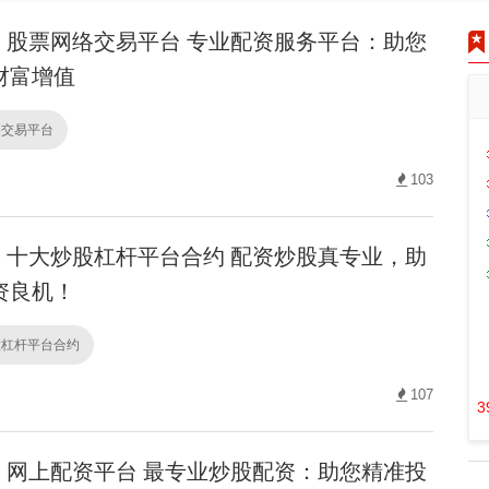
股票网络交易平台 专业配资服务平台：助您
财富增值
络交易平台
103
十大炒股杠杆平台合约 配资炒股真专业，助
资良机！
股杠杆平台合约
107
3
网上配资平台 最专业炒股配资：助您精准投