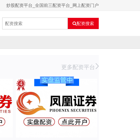
炒股配资平台_全国前三配资平台_网上配资门户
配资搜索
更多配资平台