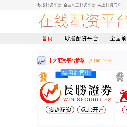
炒股配资平台_全国前三配资平台_网上配资门户
首页
炒股配资平台
全国前
十大配资平台推荐
共
100
+平台