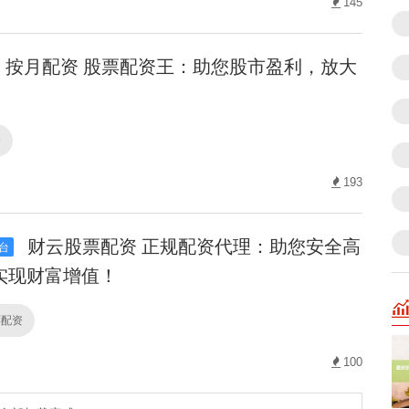
145
按月配资 股票配资王：助您股市盈利，放大
资
193
财云股票配资 正规配资代理：助您安全高
台
实现财富增值！
票配资
100