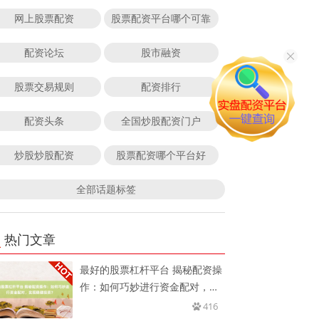
网上股票配资
股票配资平台哪个可靠
配资论坛
股市融资
股票交易规则
配资排行
配资头条
全国炒股配资门户
炒股炒股配资
股票配资哪个平台好
全部话题标签
热门文章
最好的股票杠杆平台 揭秘配资操
作：如何巧妙进行资金配对，实
现
416