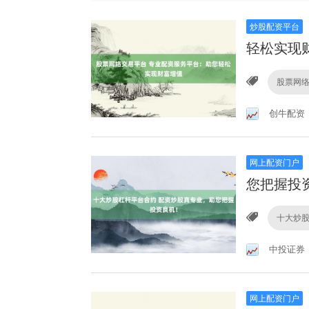
炒股配资平台
轻松实现
股票网
创牛配资
网上配资门户
您把握投
十大炒
中投证券
网上配资门户