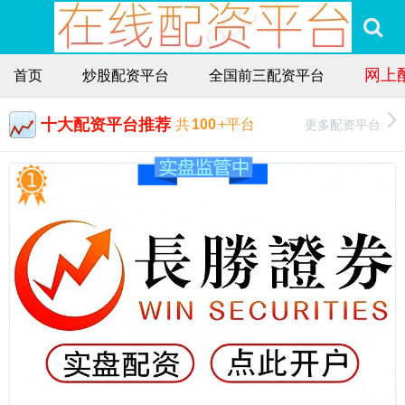
网上
首页
炒股配资平台
全国前三配资平台
十大配资平台推荐
更多配资平台
共
100
+平台