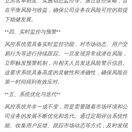
立黑名单制度、实施动态监控等。通过这些策略，旨
在平衡风险与收益，确保公司业务在风险可控的前提
下稳健发展。
**四、实时监控与预警**
风控系统需具备实时监控功能，对市场动态、用户交
易行为等进行持续跟踪。一旦发现异常或潜在风险，
立即触发预警机制，向相关人员发送风险警示信息。
这要求系统具备高度的灵敏性和准确性，确保风险在
第一时间得到有效应对。
**五、系统优化与迭代**
风控系统并非一成不变，而是需要随着市场环境和公
司业务的发展不断优化和迭代。通过定期评估系统性
能、收集用户反馈、跟踪市场动态等方式，及时发现