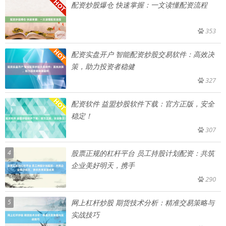
配资炒股爆仓 快速掌握：一文读懂配资流程
353
配资实盘开户 智能配资炒股交易软件：高效决
策，助力投资者稳健
327
配资软件 益盟炒股软件下载：官方正版，安全
稳定！
307
4
股票正规的杠杆平台 员工持股计划配资：共筑
企业美好明天，携手
290
5
网上杠杆炒股 期货技术分析：精准交易策略与
实战技巧