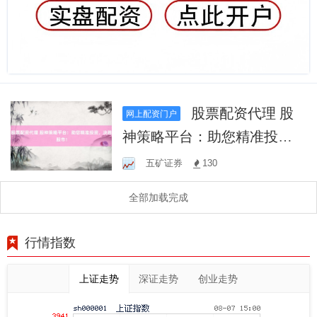
股票配资代理 股
网上配资门户
神策略平台：助您精准投
资，决胜股市！
五矿证券
130
全部加载完成
行情指数
上证走势
深证走势
创业走势