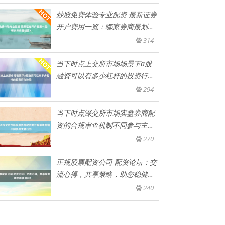
炒股免费体验专业配资 最新证券
开户费用一览：哪家券商最划
算？
314
当下时点上交所市场场景下a股
融资可以有多少杠杆的投资行为
阶段
294
当下时点深交所市场实盘券商配
资的合规审查机制不同参与主体
行为
270
正规股票配资公司 配资论坛：交
流心得，共享策略，助您稳健盈
利
240