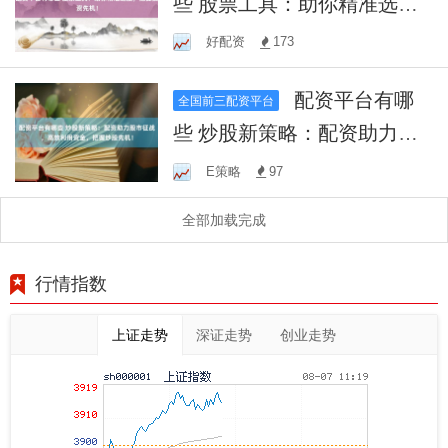
些 股票工具：助你精准选
股，把握投资先机！
好配资
173
配资平台有哪
全国前三配资平台
些 炒股新策略：配资助力股
市征战，高效利用资金，把
E策略
97
握炒股先机！
全部加载完成
行情指数
上证走势
深证走势
创业走势