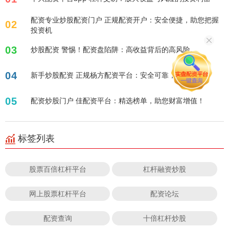
配资专业炒股配资门户 正规配资开户：安全便捷，助您把握
02
投资机
03
炒股配资 警惕！配资盘陷阱：高收益背后的高风险。
04
新手炒股配资 正规杨方配资平台：安全可靠，助您投资！
05
配资炒股门户 佳配资平台：精选榜单，助您财富增值！
标签列表
股票百倍杠杆平台
杠杆融资炒股
网上股票杠杆平台
配资论坛
配资查询
十倍杠杆炒股