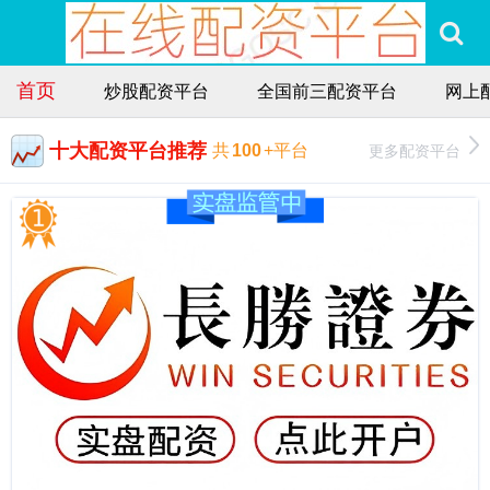
首页
炒股配资平台
全国前三配资平台
网上
十大配资平台推荐
更多配资平台
共
100
+平台