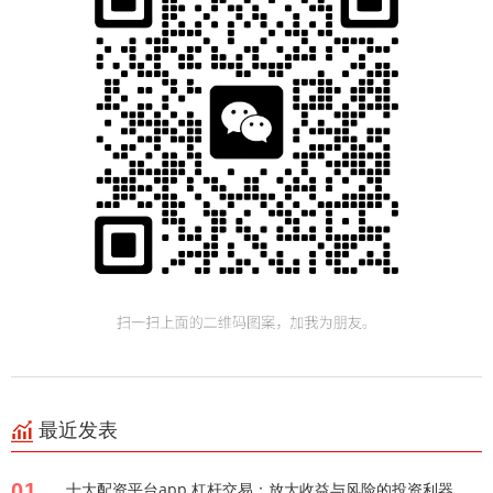
最近发表
01
十大配资平台app 杠杆交易：放大收益与风险的投资利器