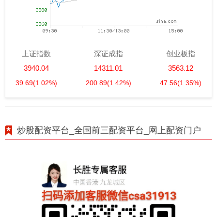
上证指数
深证成指
创业板指
3940.04
14311.01
3563.12
39.69
(1.02%)
200.89
(1.42%)
47.56
(1.35%)
炒股配资平台_全国前三配资平台_网上配资门户