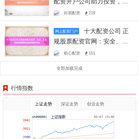
配资开户公司助力投资，专
业引导快速开启财富增长之
好易配资
218
门
十大配资公司 正
网上配资门户
规股票配资官网：安全、专
业、高效的股票投资配资服
航心配资
151
务平台
全部加载完成
行情指数
上证走势
深证走势
创业走势