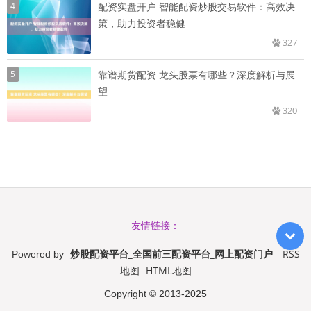
4
配资实盘开户 智能配资炒股交易软件：高效决
策，助力投资者稳健
327
5
靠谱期货配资 龙头股票有哪些？深度解析与展
望
320
友情链接：
炒股配资平台_全国前三配资平台_网上配资门户
RSS
Powered by
地图
HTML地图
Copyright
© 2013-2025