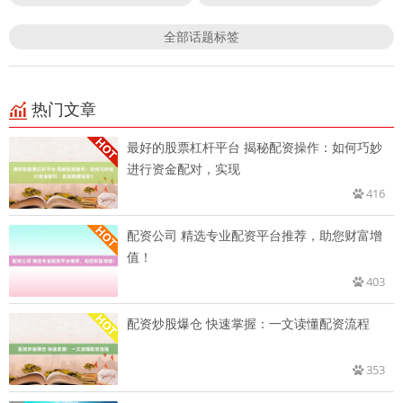
全部话题标签
热门文章
最好的股票杠杆平台 揭秘配资操作：如何巧妙
进行资金配对，实现
416
配资公司 精选专业配资平台推荐，助您财富增
值！
403
配资炒股爆仓 快速掌握：一文读懂配资流程
353