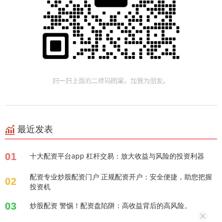
最近发表
01
十大配资平台app 杠杆交易：放大收益与风险的投资利器
配资专业炒股配资门户 正规配资开户：安全便捷，助您把握
02
投资机
03
炒股配资 警惕！配资盘陷阱：高收益背后的高风险。